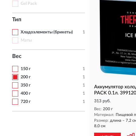
Gel Pack
Тип
Хладоэлементы (брикеты)
1
Маты
Вес
150 г
1
200 г
1
350 г
1
Аккумулятор хол
PACK 0.1л. 39912
400 г
1
313 руб.
720 г
1
Вес:
200 г
Материал:
Пищевой п
Размер:
длина – 7,2 с
8,0 см