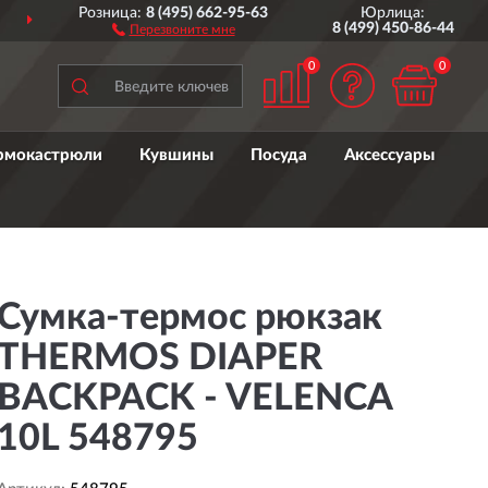
Розница:
8 (495) 662-95-63
Юрлица:
ДОСТАВИМ
ПО ВСЕЙ РОССИИ
8 (499) 450-86-44
Перезвоните мне
0
0
рмокастрюли
Кувшины
Посуда
Аксессуары
Сумка-термос рюкзак
THERMOS DIAPER
BACKPACK - VELENCA
10L 548795