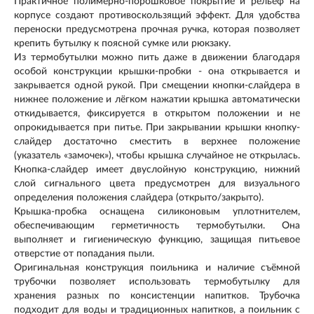
Практичное полимерно-порошковое покрытие и рельеф на
корпусе создают противоскользящий эффект. Для удобства
переноски предусмотрена прочная ручка, которая позволяет
крепить бутылку к поясной сумке или рюкзаку.
Из термобутылки можно пить даже в движении благодаря
особой конструкции крышки-пробки - она открывается и
закрывается одной рукой. При смещении кнопки-слайдера в
нижнее положение и лёгком нажатии крышка автоматически
откидывается, фиксируется в открытом положении и не
опрокидывается при питье. При закрывании крышки кнопку-
слайдер достаточно сместить в верхнее положение
(указатель «замочек»), чтобы крышка случайное не открылась.
Кнопка-слайдер имеет двуслойную конструкцию, нижний
слой сигнального цвета предусмотрен для визуального
определения положения слайдера (открыто/закрыто).
Крышка-пробка оснащена силиконовым уплотнителем,
обеспечивающим герметичность термобутылки. Она
выполняет и гигиеническую функцию, защищая питьевое
отверстие от попадания пыли.
Оригинальная конструкция поильника и наличие съёмной
трубочки позволяет использовать термобутылку для
хранения разных по консистенции напитков. Трубочка
подходит для воды и традиционных напитков, а поильник с