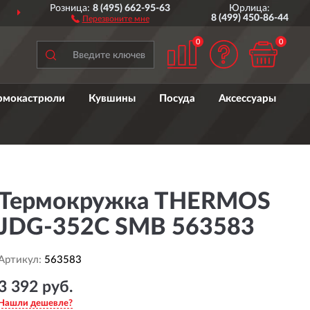
Розница:
8 (495) 662-95-63
Юрлица:
ДОСТАВИМ
ПО ВСЕЙ РОССИИ
8 (499) 450-86-44
Перезвоните мне
0
0
рмокастрюли
Кувшины
Посуда
Аксессуары
Термокружка THERMOS
JDG-352C SMB 563583
Артикул:
563583
3 392 руб.
Нашли дешевле?