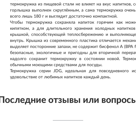
термокружка из пищевой стали не влияет на вкус напитков, 
горлышка выполнен скруглённым, а сама термокружка очень 
всего лишь 180 г и выглядит достаточно компактной.
Чтобы термокружка сохраняла напиток горячим как можн
кипятком, а для длительного хранения холодных напитков
крышкой, способствующей теплосбережению и выполняюще
внутрь. Крышка из современного пластика отличается механ
выделяет посторонние запахи, не содержит бисфенол A (BPA f
безопасные, экологичные и пригодны для вторичной перера
надолго сохранит термокружку в состоянии новой. Термо
обычными моющими средствами для посуды.
Термокружка серии JDG, идеальная для повседневного ис
удовольствие от любимых напитков каждый день.
Последние отзывы или вопрос