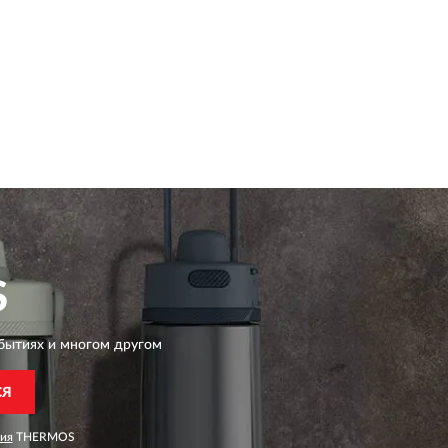
S
бытиях и многом другом
СЯ
ия
THERMOS