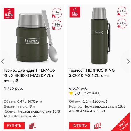
Термос для еды THERMOS
Термос THERMOS KING
KING SK3000 MAG 0,47L с
SK2010 AG 1,2L хаки
ложкой
4 715 руб.
6 509 руб.
5.0
2 отзыва
Объем:
0,47 л (470 мл)
Объем:
1,2 л (1200 мл)
Держит тепло:
9 ч
Корпус:
Нержавеющая сталь 18/8
AISI 304 Stainless Steel
Корпус:
Нержавеющая сталь 18/8
AISI 304 Stainless Steel
- ХИТ -
продаж
КУПИТЬ
КУПИТЬ