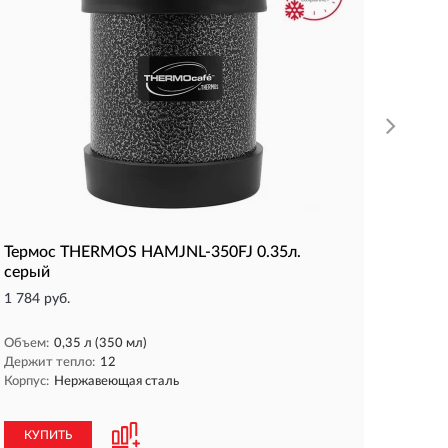
Держит 
Корпус:
КУП
Термос THERMOS HAMJNL-350FJ 0.35л.
серый
1 784 руб.
Объем:
0,35 л (350 мл)
Держит тепло:
12
Корпус:
Нержавеющая сталь
КУПИТЬ