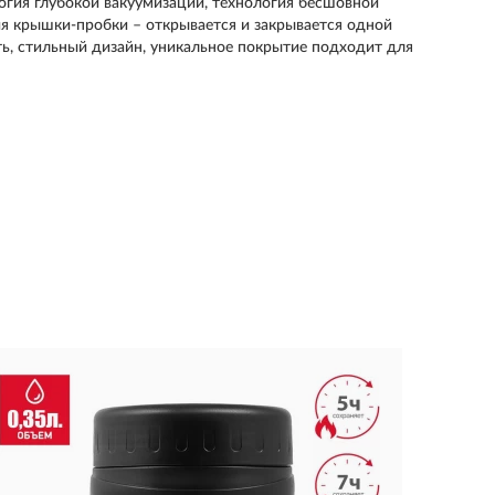
огия глубокой вакуумизации, технология бесшовной
ия крышки-пробки – открывается и закрывается одной
сть, стильный дизайн, уникальное покрытие подходит для
Термо
0.18л.
3 140 р
Объем: