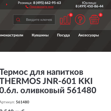
Розница:
8 (495) 662-95-63
Юрлица:
ДОСТАВИМ
ПО ВСЕЙ РОССИИ
8 (499) 450-86-44
Перезвоните мне
0
0
рмокастрюли
Кувшины
Посуда
Аксессуары
Термос для напитков
THERMOS JNR-601 KKI
0.6л. оливковый 561480
Артикул:
561480