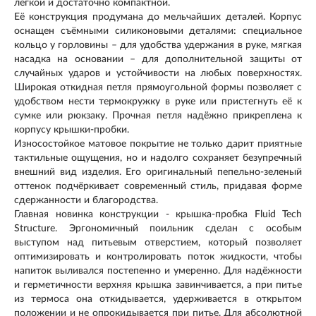
легкой и достаточно компактной.
Её конструкция продумана до мельчайших деталей. Корпус
оснащен съёмными силиконовыми деталями: специальное
кольцо у горловины – для удобства удержания в руке, мягкая
насадка на основании – для дополнительной защиты от
случайных ударов и устойчивости на любых поверхностях.
Широкая откидная петля прямоугольной формы позволяет с
удобством нести термокружку в руке или пристегнуть её к
сумке или рюкзаку. Прочная петля надёжно прикреплена к
корпусу крышки-пробки.
Износостойкое матовое покрытие не только дарит приятные
тактильные ощущения, но и надолго сохраняет безупречный
внешний вид изделия. Его оригинальный пепельно-зеленый
оттенок подчёркивает современный стиль, придавая форме
сдержанности и благородства.
Главная новинка конструкции - крышка-пробка Fluid Tech
Structure. Эргономичный поильник сделан с особым
выступом над питьевым отверстием, который позволяет
оптимизировать и контролировать поток жидкости, чтобы
напиток выливался постепенно и умеренно. Для надёжности
и герметичности верхняя крышка завинчивается, а при питье
из термоса она откидывается, удерживается в открытом
положении и не опрокидывается при питье. Для абсолютной