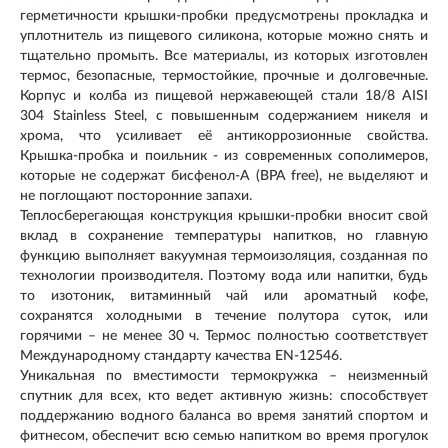
герметичности крышки-пробки предусмотрены прокладка и
уплотнитель из пищевого силикона, которые можно снять и
тщательно промыть. Все материалы, из которых изготовлен
термос, безопасные, термостойкие, прочные и долговечные.
Корпус и колба из пищевой нержавеющей стали 18/8 AISI
304 Stainless Steel, с повышенным содержанием никеля и
хрома, что усиливает её антикоррозионные свойства.
Крышка-пробка и поильник - из современных сополимеров,
которые не содержат бисфенол-А (BPA free), не выделяют и
не поглощают посторонние запахи.
Теплосберегающая конструкция крышки-пробки вносит свой
вклад в сохранение температуры напитков, но главную
функцию выполняет вакуумная термоизоляция, созданная по
технологии производителя. Поэтому вода или напитки, будь
то изотоник, витаминный чай или ароматный кофе,
сохранятся холодными в течение полутора суток, или
горячими – не менее 30 ч. Термос полностью соответствует
Международному стандарту качества EN-12546.
Уникальная по вместимости термокружка – неизменный
спутник для всех, кто ведет активную жизнь: способствует
поддержанию водного баланса во время занятий спортом и
фитнесом, обеспечит всю семью напитком во время прогулок