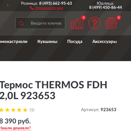
Розница:
8 (495) 662-95-63
Юрлица:
ДОСТАВИМ
ПО ВСЕЙ РОССИИ
8 (499) 450-86-44
Перезвоните мне
0
0
рмокастрюли
Кувшины
Посуда
Аксессуары
Термос THERMOS FDH
2,0L 923653
Артикул:
923653
(1)
8 390 руб.
Нашли дешевле?