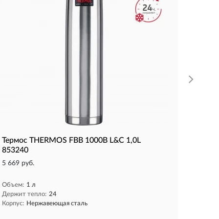
Объем:
Держит 
Корпус:
КУП
Термос THERMOS FBB 1000B L&C 1,0L
853240
5 669 руб.
Объем:
1 л
Держит тепло:
24
Корпус:
Нержавеющая сталь