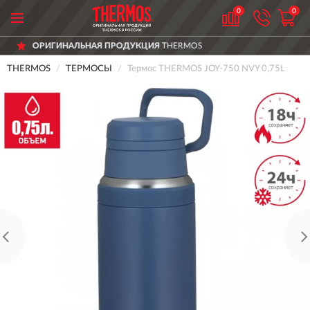
0
0
 ПРОДУКЦИЯ
THERMOS
ДОСТАВИМ
ПО
THERMOS
ТЕРМОСЫ
Термос THERMOS JOY-750 NVY 0,75L