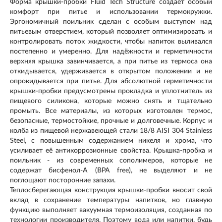
Форма крышки-пробки Fluid Tech Structure создаёт особый
комфорт при питье и использовании термокружки.
Эргономичный поильник сделан с особым выступом над
питьевым отверстием, который позволяет оптимизировать и
контролировать поток жидкости, чтобы напиток выливался
постепенно и умеренно. Для надёжности и герметичности
верхняя крышка завинчивается, а при питье из термоса она
откидывается, удерживается в открытом положении и не
опрокидывается при питье. Для абсолютной герметичности
крышки-пробки предусмотрены прокладка и уплотнитель из
пищевого силикона, которые можно снять и тщательно
промыть. Все материалы, из которых изготовлен термос,
безопасные, термостойкие, прочные и долговечные. Корпус и
колба из пищевой нержавеющей стали 18/8 AISI 304 Stainless
Steel, с повышенным содержанием никеля и хрома, что
усиливает её антикоррозионные свойства. Крышка-пробка и
поильник - из современных сополимеров, которые не
содержат бисфенол-А (BPA free), не выделяют и не
поглощают посторонние запахи.
Теплосберегающая конструкция крышки-пробки вносит свой
вклад в сохранение температуры напитков, но главную
функцию выполняет вакуумная термоизоляция, созданная по
технологии производителя. Поэтому вода или напитки, будь