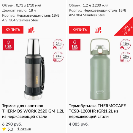
Объем:
0,71 л (710 мл)
Объем:
1,2 л (1200 мл)
Держит тепло:
18 ч
Корпус:
Нержавеющая сталь 18/8
AISI 304 Stainless Steel
Корпус:
Нержавеющая сталь 18/8
AISI 304 Stainless Steel
- ХИТ -
продаж
КУПИТЬ
КУПИТЬ
Термос для напитков
Термобутылка THERMOCAFE
THERMOS WORK 2520 GM 1.2L
TCSB-1200HR (GR)1,2L из
из нержавеющей стали
нержавеющей стали
6 290 руб.
4 085 руб.
5.0
1 отзыв